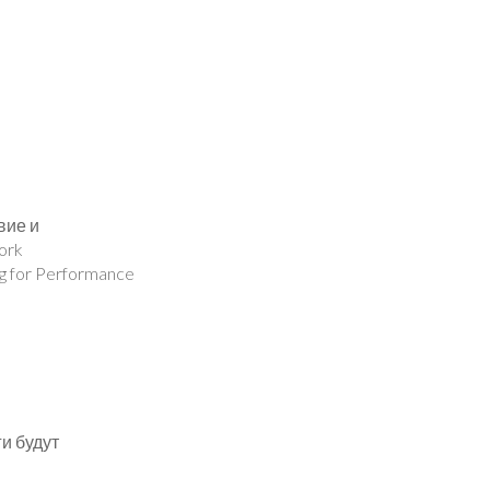
вие и
ork
ng for Performance
и будут