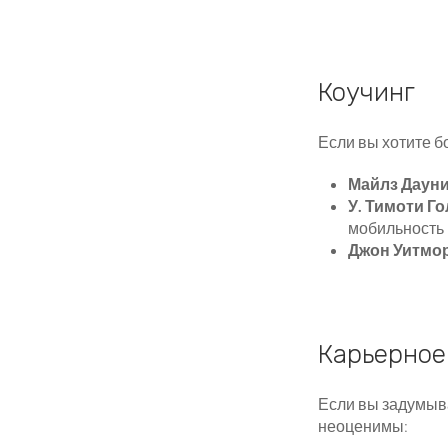
Коучинг
Если вы хотите бо
Майлз Даун
У. Тимоти Г
мобильность 
Джон Уитмо
Карьерное
Если вы задумыва
неоценимы: