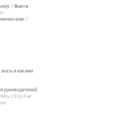
ьеру //
Ibarra
er
именно вам //
знать и как ими
ия руководителей,
. Why CEOs Fail:
hem