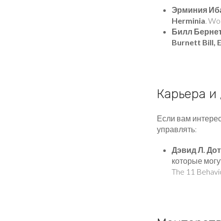
Эрминия Иб
Herminia
. Wo
Билл Бернет
Burnett Bill,
Карьера и
Если вам интерес
управлять:
Дэвид Л. Дот
которые могут
The 11 Behavi