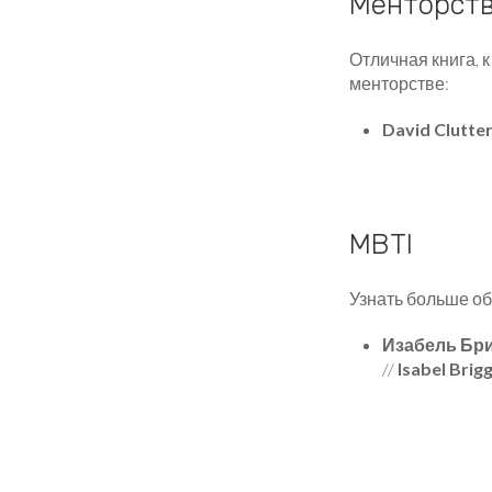
Менторст
Отличная книга, 
менторстве:
David Clutte
MBTI
Узнать больше об
Изабель Бри
//
Isabel Brig