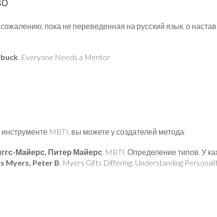
во
к сожалению, пока не переведенная на русский язык, о наста
rbuck
. Everyone Needs a Mentor
 инструменте MBTI, вы можете у создателей метода:
ггс-Майерс, Питер Майерс
. MBTI. Определение типов. У к
gs Myers, Peter B
. Myers Gifts Differing: Understanding Personali