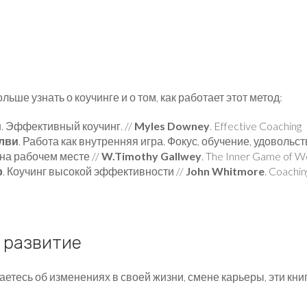
льше узнать о коучинге и о том, как работает этот метод:
и
. Эффективный коучинг. //
Myles Downey
. Effective Coaching
олви
. Работа как внутренняя игра. Фокус, обучение, удовольст
на рабочем месте //
W.Timothy Gallwey
. The Inner Game of W
р
. Коучинг высокой эффективности //
John Whitmore
. Coachi
 развитие
етесь об изменениях в своей жизни, смене карьеры, эти книг