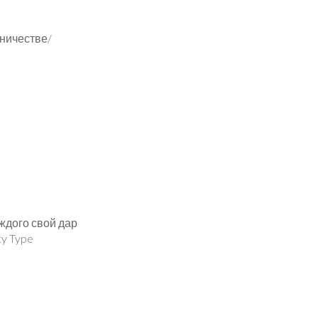
вничестве/
аждого свой дар
ty Type